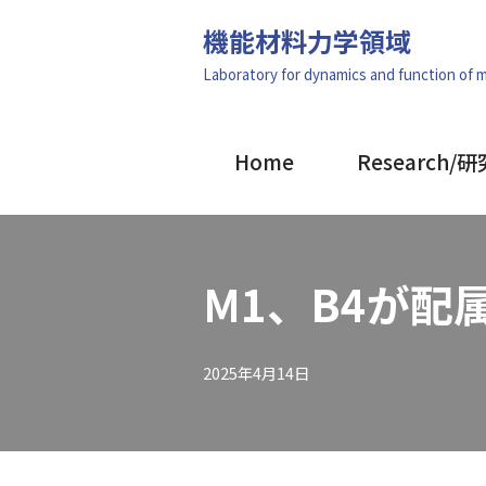
機能材料力学領域
コ
Laboratory for dynamics and function of m
ン
テ
ン
Home
Research/研
ツ
へ
ス
キ
M1、B4が配
ッ
プ
2025年4月14日